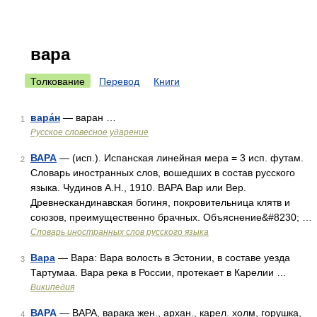
вара
Толкование
Перевод
Книги
вара́н
— варан …
1
Русское словесное ударение
ВАРА
— (исп.). Испанская линейная мера = 3 исп. футам.
2
Словарь иностранных слов, вошедших в состав русского
языка. Чудинов А.Н., 1910. ВАРА Вар или Вер.
Древнескандинавская богиня, покровительница клятв и
союзов, преимущественно брачных. Объяснение&#8230; …
Словарь иностранных слов русского языка
Вара
— Вара: Вара волость в Эстонии, в составе уезда
3
Тартумаа. Вара река в России, протекает в Карелии …
Википедия
ВАРА
— ВАРА, варака жен., архан., карел. холм, горушка,
4