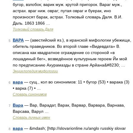
бугор, взлобок; варик муж. крутой пригорок. Вараг муж.,
астрах. враг ниж. овраг; путая овраг и буерак, ино
произносят барак, астрах. Толковый словарь Даля. В.И.
Даль. 1863 1866 …
Толковый словарь Даля
ВАРА
— (авестийский яз.), в иранской мифологии убежище,
5
обитель праведников. Во второй главе «Видевдата» В.
описана как квадратное ограждение со стороной «в
лошадиный бег», возведённое культурным героем Йи мой
по предписанию Ахурамазды в стране Арйана&#8230; …
Энциклопедия мифологии
вара
— сущ., кол во синонимов: 11 • бугор (53) • варака (3)
6
• варка (7) • …
Словарь синонимов
Вара
— Вар, Варадат, Варак, Варвар, Варвара, Варнава,
7
Варсава, Варул …
Словарь личных имен
вара
— &mdash; [http://slovarionline.ru/anglo russkiy slovar
8