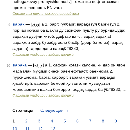
neftegazovoy promyishlennosti/] Тематики нефтегазовая
промышленность EN vara …
Справочник технического переводчика
варақ
— [ورق] а 1. барг; гулбарг; варақи гул барги гул 2.
9
порчаи коғази ба шакли ду саҳифаи пушту рӯ буридашуда;
варақаи дурӯяи китоб, дафтар ва ғ. ; варақ варақ а)
варақҳои зиёд; б) зиёд, хеле бисёр (доир ба коғаз); варақ
задан а) гардондани варақ&#8230; …
Фарҳанги тафсирии забони тоҷикӣ
варақа
— [ورقه] а 1. сафҳаи коғази калоне, ки дар он ягон
10
масъалаи муҳими сиёсӣ баён ёфтааст; баённома 2.
пурсишнома, барга; сарбарг; варақаи узвият, варақаи
ҳисобгирӣ; варақаи беморӣ ҳуҷҷате, ки муваққатан
корношоямии шахси беморро тасдиқ карда, ба ӯ&#8230; …
Фарҳанги тафсирии забони тоҷикӣ
Страницы
Следующая
→
1
2
3
4
5
6
7
8
9
10
11
12
13